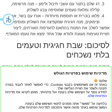
דג שלם בתנור עם עשבי תיבול ולימון – מנה מרשימה,
קלילה ומלאת טעמים שמוסיפה צבע לשולחן.
פלאו בוכרית או תוספות מיוחדות – אורז עם בשר, אגוזים
וצימוקים, מנה חגיגית שמקפיצה את השולחן ומוסיפה עניין.
אפשר לשלב את המנות בהתאם להעדפות האורחים, ליצור
חוויית טעימות מגוונת ולוודא שכל אחד ימצא את טעמו המועדף.
לסיכום: שבת חגיגית וטעמים
בלתי נשכחים
הזמנת מנות עיקריות מוכנות לשבת מאפשרת לשלב נוחות, איכות
וחוויית אוכל חגיגית. מנות עסיסיות, טעימות ומגוונות מספקות
מדיניות שימוש בפרטיות הגולש
שולחן מרשים ומפתיע, בלי צורך בבישול ארוך או בהכנה
שלום!
מורכבת. השילוב בין תכנון מוקדם, בחירת ספק מקצועי והתאמה
באתר זה אנו משתמשים בקבצי Cookies, כדי לאפשר לאתר לעבוד בצורה
תקינה ולשפר את חוויית הגלישה שלך.
אישית של המנות מאפשר ליהנות משבת מלאה בשמחה, בזמן
למידע נוסף על השימוש שלנו בקוקיז ועל פרטיותך, מוזמן לקרוא את מדיניות
איכות עם המשפחה והאורחים, וחוויית טעימה בלתי נשכחת.
הפרטיות שלנו
.
בלחיצת כפתור אחת, ניתן להפוך את השבת לחגיגה קולינרית של
בלחיצה על "מאשר" אתה מסכים לתנאי השימוש שלנו בקוקיז.
המשך שימוש באתר מהווה אישור והסכמה למדיניות הפרטיות שלנו.
טעמים עשירים, מראה מרשים ותחושת חגיגיות אמיתית.